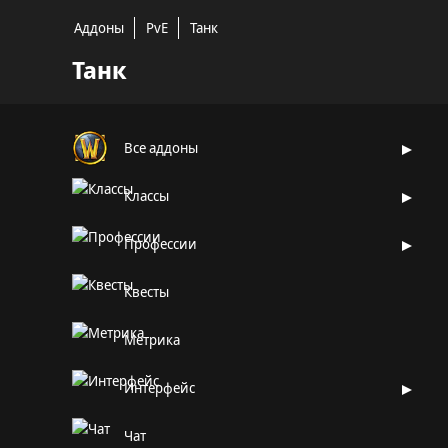
Аддоны
PvE
Танк
Танк
Все аддоны
Классы
Профессии
Квесты
Метрика
Интерфейс
Чат