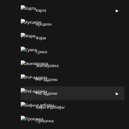
Карта
Аукцион
Фарм
Сумка
Экипировка
PvP-аддоны
PvE-аддоны
Бафы и дебафы
Прокачка