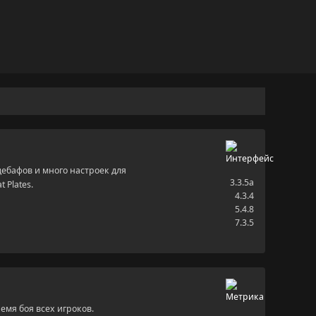
дебафов и много настроек для
3.3.5a
 Plates.
4.3.4
5.4.8
7.3.5
емя боя всех игроков.