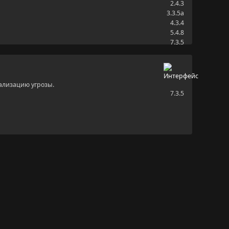
2.4.3
3.3.5a
4.3.4
5.4.8
7.3.5
ализацию угрозы.
7.3.5