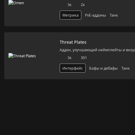
3к
2к
Метрика
PvE-аддоны
Танк
Threat
Plates
Threat Plates
Аддон, улучшающий неймплейты и визу
3к
301
Интерфейс
Бафы и дебафы
Танк