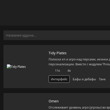
Аддоны
Tidy
Plates
Tidy Plates
Полоски хп и агро над персами, иконки 
персонализации. Вместе с модулем Threat
11к
4к
Интерфейс
Бафы и дебафы
Танк
Omen
Omen
Отслеживает уровень агро (угрозы) во вр